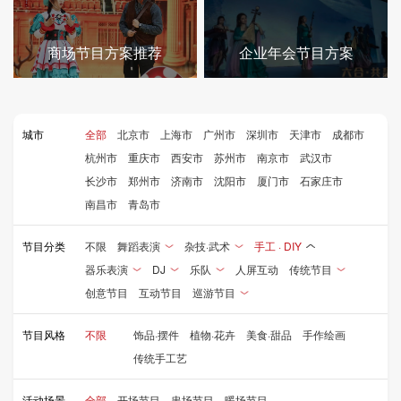
商场节目方案推荐
企业年会节目方案
城市
全部
北京市
上海市
广州市
深圳市
天津市
成都市
杭州市
重庆市
西安市
苏州市
南京市
武汉市
长沙市
郑州市
济南市
沈阳市
厦门市
石家庄市
南昌市
青岛市
节目分类
不限
舞蹈表演
杂技·武术
手工 · DIY
器乐表演
DJ
乐队
人屏互动
传统节目
创意节目
互动节目
巡游节目
节目风格
不限
饰品·摆件
植物·花卉
美食·甜品
手作绘画
传统手工艺
活动场景
全部
开场节目
串场节目
暖场节目