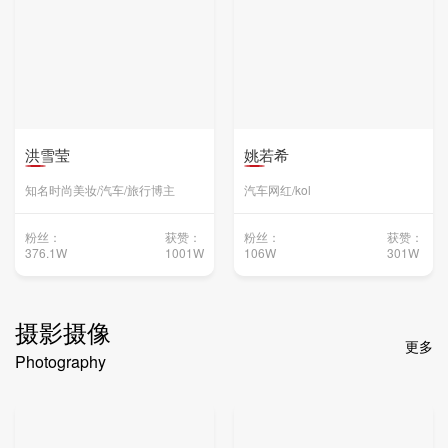
洪雪莹
姚若希
知名时尚美妆/汽车/旅行博主
汽车网红/kol
粉丝：
获赞：
粉丝：
获赞：
376.1W
1001W
106W
301W
摄影摄像
更多
Photography