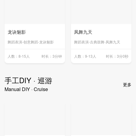
龙诀魅影
凤舞九天
舞蹈表演-创意舞蹈-龙诀魅影
舞蹈表演-古典鼓舞-凤舞九天
人数：8-15人
时长：3分钟
人数：9-13人
时长：3分0秒
手工DIY · 巡游
更多
Manual DIY · Cruise