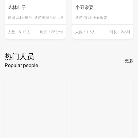
丛林仙子
小丑杂耍
巡游·流行-舞台+巡游表演互动，巡游仙子
巡游-节目-小丑杂耍
人数：6-12人
时长：25分钟
人数：1-6人
时长：2小时
热门人员
更多
Popular people