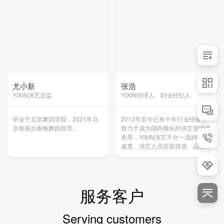
尤小新
张浩
YIXIN演艺总监
YIXIN经理人、职业经纪人
毕业于北京舞蹈学院，2021年北
2012年至今已有十年行业经验，
京电视台春晚舞蹈指导。
致力于成为国内领先的演艺管理服
务商，YIXIN演艺平台一流的响应
速度、演艺人员层层筛选、品控师
全程质量把控。让客户省心，放
心。
服务客户
Serving customers