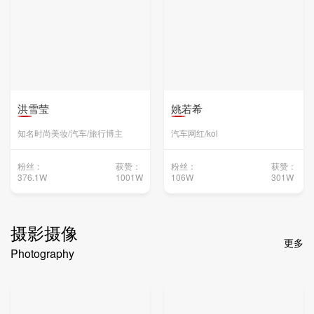
洪雪莹
姚若希
知名时尚美妆/汽车/旅行博主
汽车网红/kol
粉丝：
获赞：
粉丝：
获赞：
376.1W
1001W
106W
301W
摄影摄像
更多
Photography