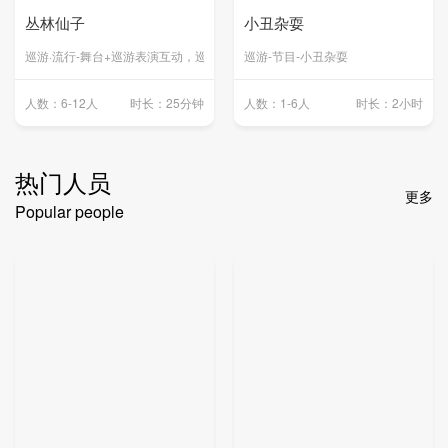
丛林仙子
小丑杂耍
巡游·流行-舞台+巡游表演互动，巡游仙子
巡游-节目-小丑杂耍
人数：6-12人
时长：25分钟
人数：1-6人
时长：2小时
热门人员
更多
Popular people