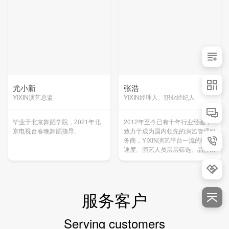
尤小新
张浩
YIXIN演艺总监
YIXIN经理人、职业经纪人
毕业于北京舞蹈学院，2021年北
2012年至今已有十年行业经验，
京电视台春晚舞蹈指导。
致力于成为国内领先的演艺管理服
务商，YIXIN演艺平台一流的响应
速度、演艺人员层层筛选、品控师
全程质量把控。让客户省心，放
心。
服务客户
Serving customers