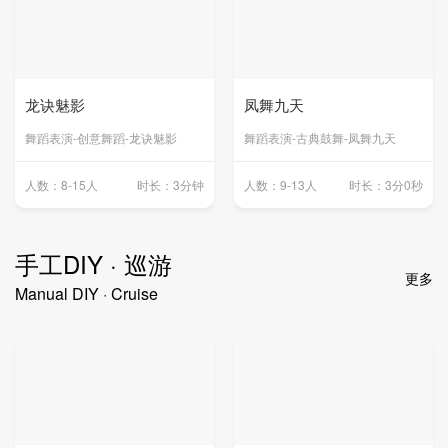
龙诀魅影
凤舞九天
舞蹈表演-创意舞蹈-龙诀魅影
舞蹈表演-古典鼓舞-凤舞九天
人数：8-15人
时长：3分钟
人数：9-13人
时长：3分0秒
手工DIY · 巡游
更多
Manual DIY · Cruise