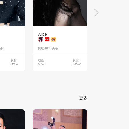
更多
唐毅
Alice