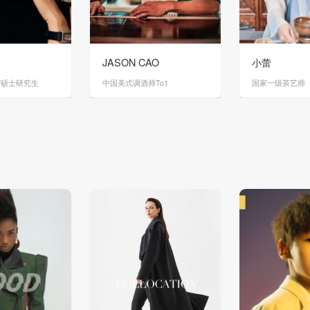
诗荑
JASON CAO
音乐学院/硕士研究生
中国美式调酒师To1