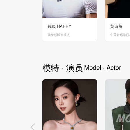
君
钱晟 HAPPY
黄
演员
健身领域资质人
中国